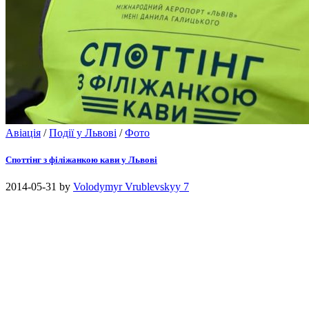
Авіація
/
Події у Львові
/
Фото
Споттінг з філіжанкою кави у Львові
2014-05-31
by
Volodymyr Vrublevskyy
7