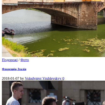
Подорожі
/
Фото
Флоренція, Італія
2018-01-07
by
Volodymyr Vrublevskyy
0