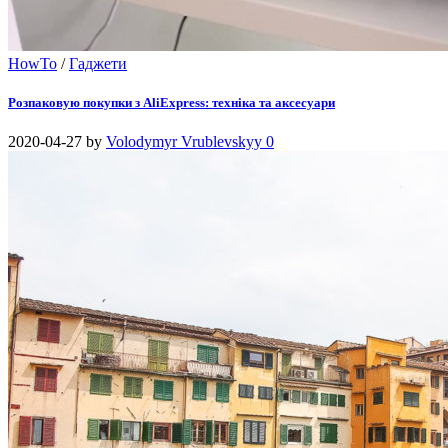
HowTo
/
Гаджети
Розпаковую покупки з AliExpress: техніка та аксесуари
2020-04-27
by
Volodymyr Vrublevskyy
0