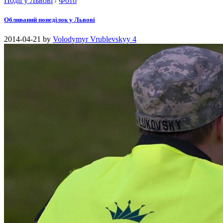
Події у Львові
/
Фото
Обливаний понеділок у Львові
2014-04-21
by
Volodymyr Vrublevskyy
4