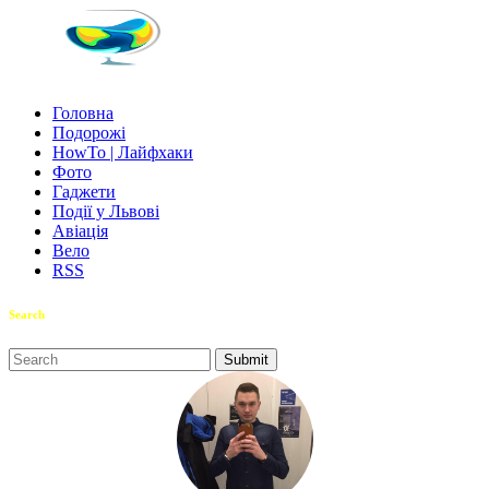
Головна
Подорожі
HowTo | Лайфхаки
Фото
Гаджети
Події у Львові
Авіація
Вело
RSS
Search