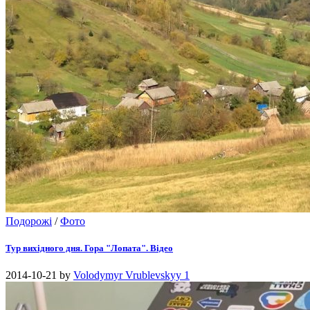
Подорожі
/
Фото
Тур вихідного дня. Гора "Лопата". Відео
2014-10-21
by
Volodymyr Vrublevskyy
1