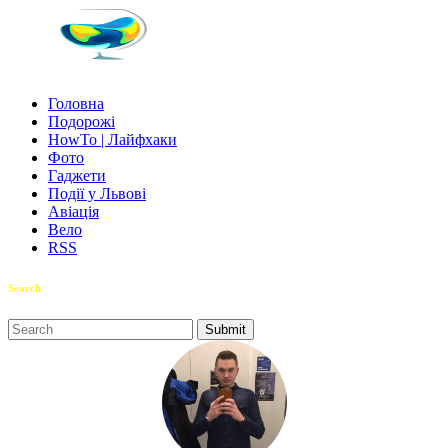
Головна
Подорожі
HowTo | Лайфхаки
Фото
Гаджети
Події у Львові
Авіація
Вело
RSS
Search