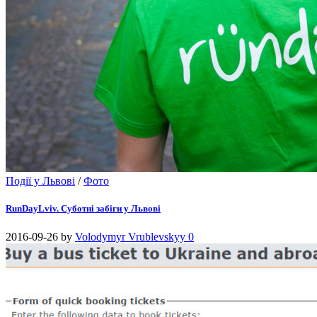
Події у Львові
/
Фото
RunDayLviv. Суботні забіги у Львові
2016-09-26
by
Volodymyr Vrublevskyy
0