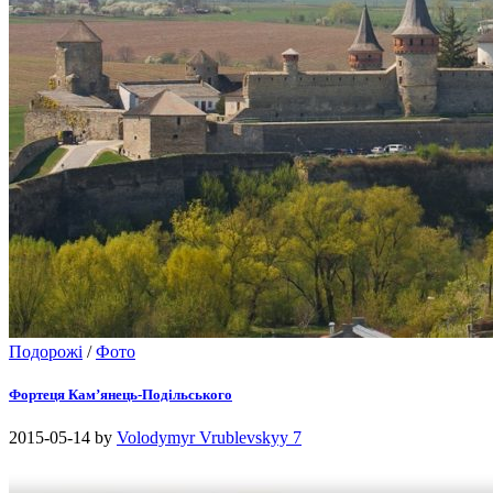
Подорожі
/
Фото
Фортеця Кам’янець-Подільського
2015-05-14
by
Volodymyr Vrublevskyy
7