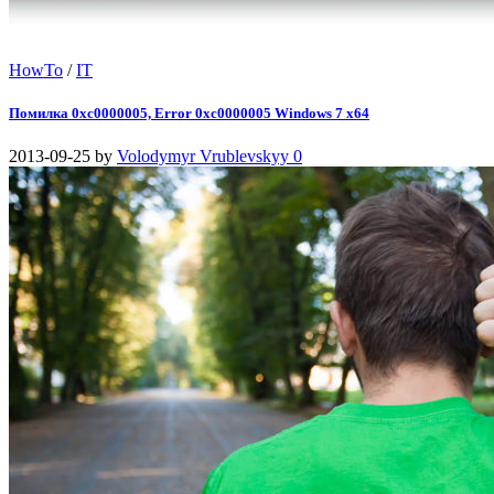
HowTo
/
IT
Помилка 0xc0000005, Error 0xc0000005 Windows 7 x64
2013-09-25
by
Volodymyr Vrublevskyy
0