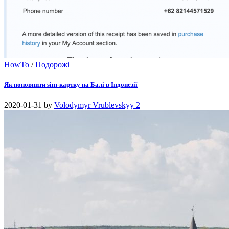
HowTo
/
Подорожі
Як поповнити sim-картку на Балі в Індонезії
2020-01-31
by
Volodymyr Vrublevskyy
2