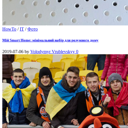
HowTo
/
IT
/
Фото
Мій Smart Home: мінімальний набір для розумного дому
2019-07-06
by
Volodymyr Vrublevskyy
0