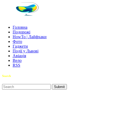
Головна
Подорожі
HowTo | Лайфхаки
Фото
Гаджети
Події у Львові
Авіація
Вело
RSS
Search