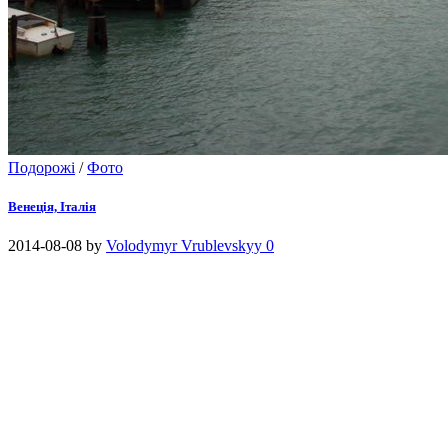
Подорожі
/
Фото
Венеція, Італія
2014-08-08
by
Volodymyr Vrublevskyy
0