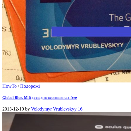
HowTo
/
Подорожі
Global Blue. Мій досвід повернення tax free
2013-12-19
by
Volodymyr Vrublevskyy
16