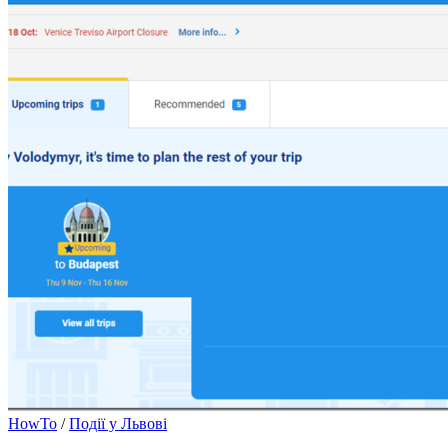
HowTo
/
Події у Львові