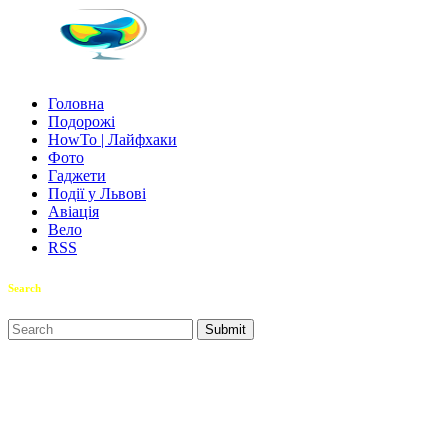
Головна
Подорожі
HowTo | Лайфхаки
Фото
Гаджети
Події у Львові
Авіація
Вело
RSS
Search