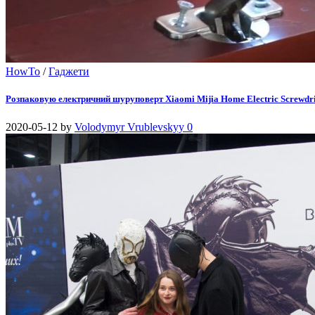
HowTo
/
Гаджети
Розпаковую електричний шуруповерт Xiaomi Mijia Home Electric Screwdr
2020-05-12
by
Volodymyr Vrublevskyy
0