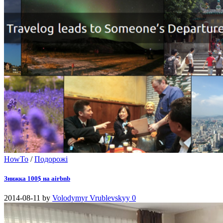
HowTo
/
Подорожі
Знижка 100$ на airbnb
2014-08-11
by
Volodymyr Vrublevskyy
0