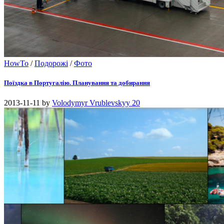
HowTo
/
Подорожі
/
Фото
Поїздка в Португалію. Планування та добирання
2013-11-11
by
Volodymyr Vrublevskyy
20