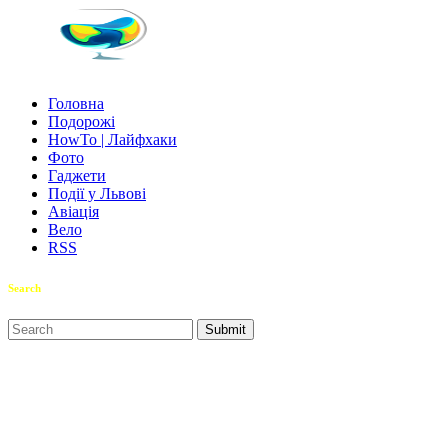
Головна
Подорожі
HowTo | Лайфхаки
Фото
Гаджети
Події у Львові
Авіація
Вело
RSS
Search