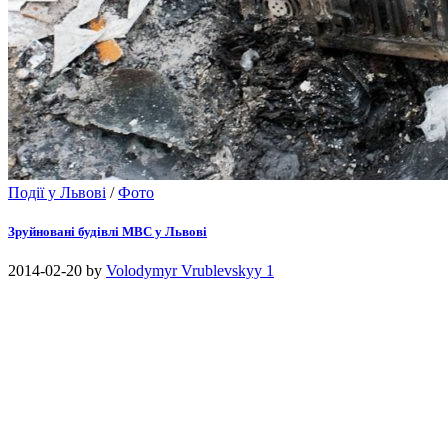
Події у Львові
/
Фото
Зруйновані будівлі МВС у Львові
2014-02-20
by
Volodymyr Vrublevskyy
1