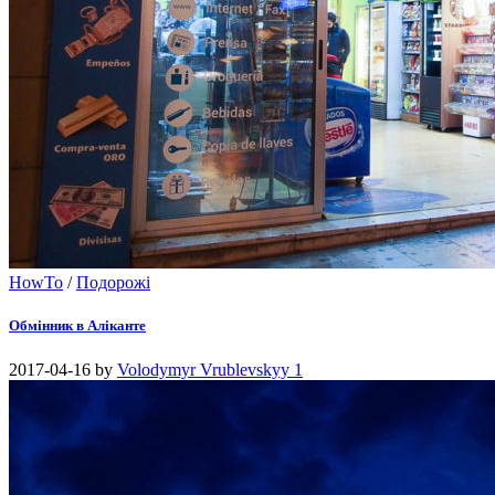
HowTo
/
Подорожі
Обмінник в Аліканте
2017-04-16
by
Volodymyr Vrublevskyy
1