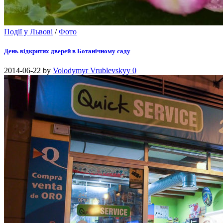
Події у Львові
/
Фото
День відкритих дверей в Ботанічному саду
2014-06-22
by
Volodymyr Vrublevskyy
0