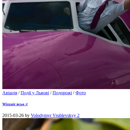
Авіація
/
Події у Львові
/
Подорожі
/
Фото
Wizzair всьо :(
2015-03-26
by
Volodymyr Vrublevskyy
2