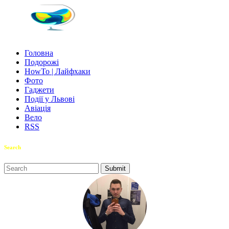
Головна
Подорожі
HowTo | Лайфхаки
Фото
Гаджети
Події у Львові
Авіація
Вело
RSS
Search