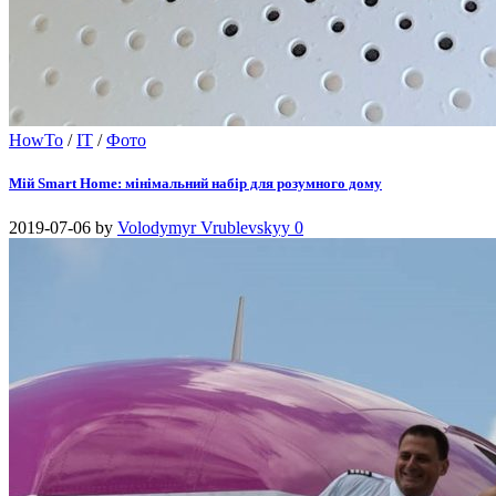
HowTo
/
IT
/
Фото
Мій Smart Home: мінімальний набір для розумного дому
2019-07-06
by
Volodymyr Vrublevskyy
0