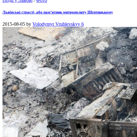
Події у Львові
/
Фото
Львівські страсті, або пам’ятник митрополиту Шептицькому
2015-08-05
by
Volodymyr Vrublevskyy
6