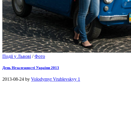
Події у Львові
/
Фото
День Незалежності України 2013
2013-08-24
by
Volodymyr Vrublevskyy
1