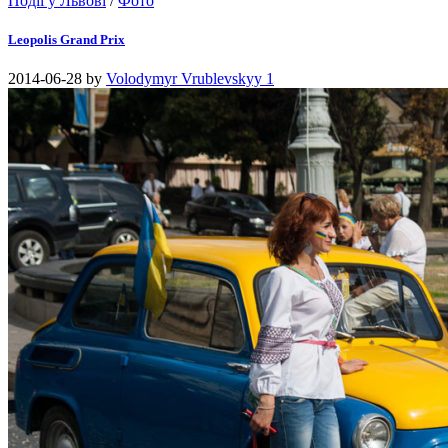
Події у Львові
/
Фото
Leopolis Grand Prix
2014-06-28
by
Volodymyr Vrublevskyy
1