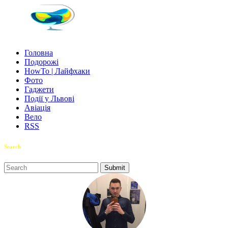
Головна
Подорожі
HowTo | Лайфхаки
Фото
Гаджети
Події у Львові
Авіація
Вело
RSS
Search