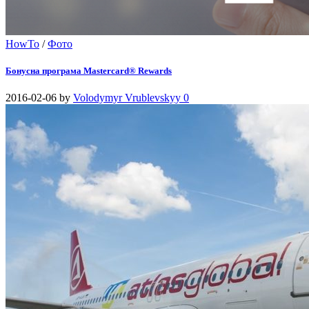
HowTo
/
Фото
Бонусна програма Mastercard® Rewards
2016-02-06
by
Volodymyr Vrublevskyy
0