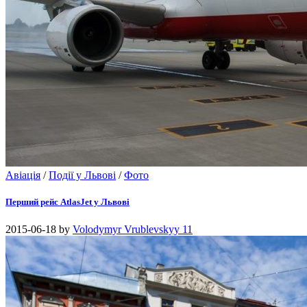
Авіація
/
Події у Львові
/
Фото
Перший рейс AtlasJet у Львові
2015-06-18
by
Volodymyr Vrublevskyy
11