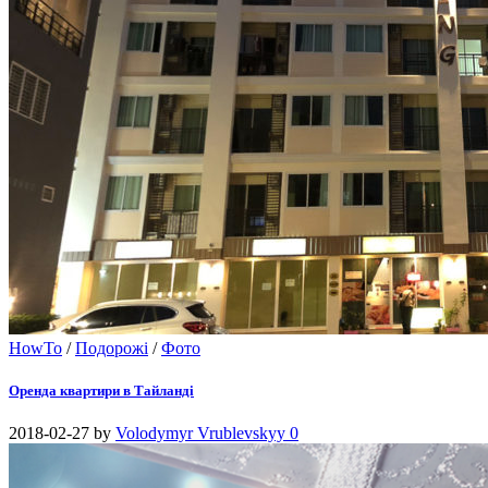
HowTo
/
Подорожі
/
Фото
Оренда квартири в Тайланді
2018-02-27
by
Volodymyr Vrublevskyy
0