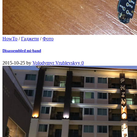
HowTo
/
Гаджети
/
Фото
Disassembled mi-band
2015-10-25
by
Volodymyr Vrublevskyy
0