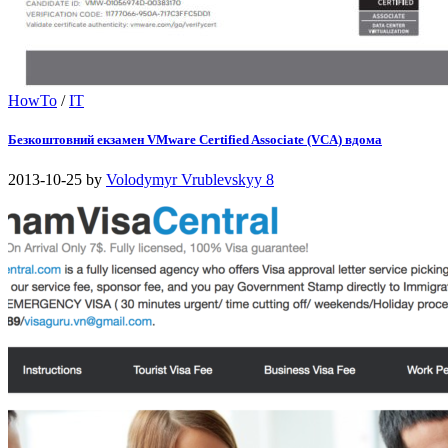
HowTo
/
IT
Безкоштовний екзамен VMware Certified Associate (VCA) вдома
2013-10-25
by
Volodymyr Vrublevskyy
8