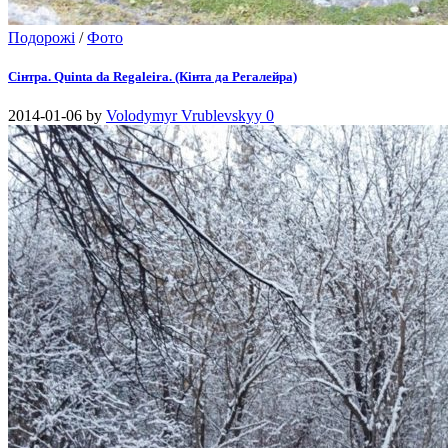
Подорожі
/
Фото
Сінтра. Quinta da Regaleira. (Кінта да Регалейра)
2014-01-06
by
Volodymyr Vrublevskyy
0