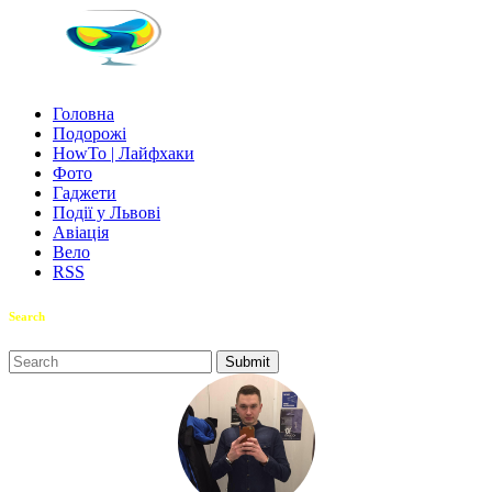
Головна
Подорожі
HowTo | Лайфхаки
Фото
Гаджети
Події у Львові
Авіація
Вело
RSS
Search