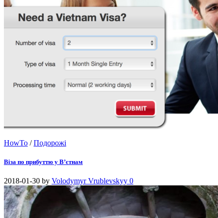
HowTo
/
Подорожі
Віза по прибуттю у В’єтнам
2018-01-30
by
Volodymyr Vrublevskyy
0