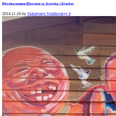
Вболівальники Шахтаря та Атлетіка з Більбао
2014-11-26
by
Volodymyr Vrublevskyy
0