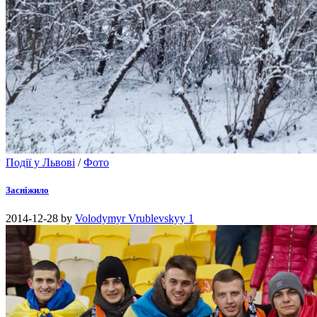
Події у Львові
/
Фото
Засніжило
2014-12-28
by
Volodymyr Vrublevskyy
1