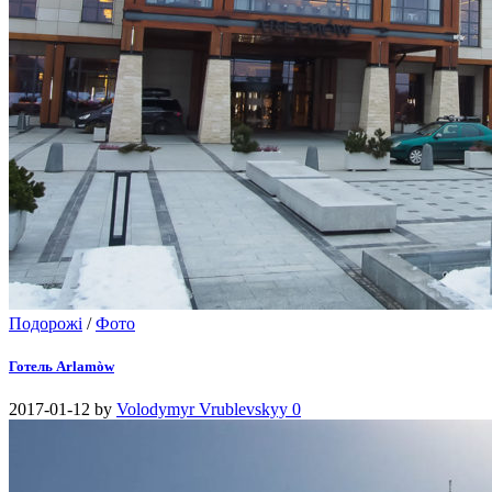
Подорожі
/
Фото
Готель Arlamòw
2017-01-12
by
Volodymyr Vrublevskyy
0