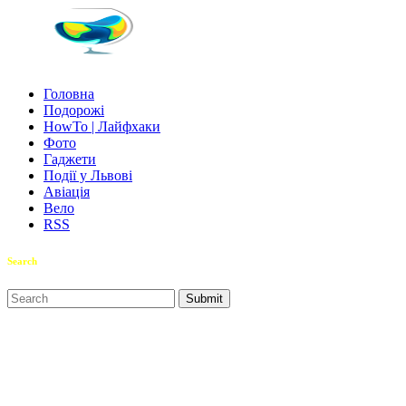
Головна
Подорожі
HowTo | Лайфхаки
Фото
Гаджети
Події у Львові
Авіація
Вело
RSS
Search