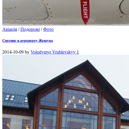
Авіація
/
Подорожі
/
Фото
Спотинг в аеропорту Жешува
2014-10-09
by
Volodymyr Vrublevskyy
1