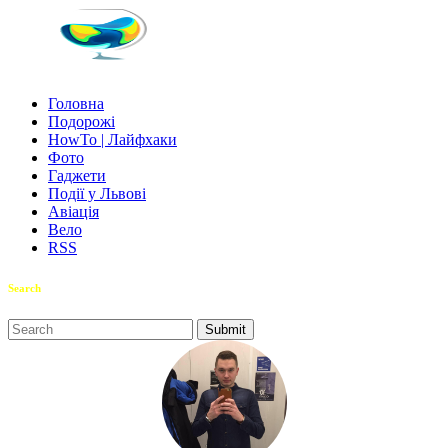
Головна
Подорожі
HowTo | Лайфхаки
Фото
Гаджети
Події у Львові
Авіація
Вело
RSS
Search