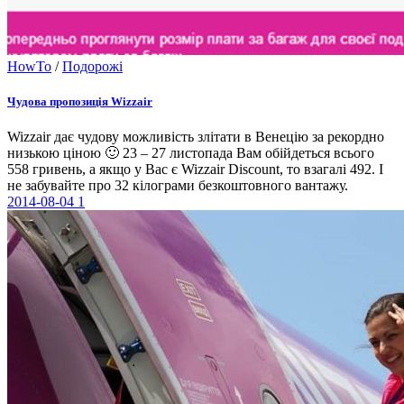
HowTo
/
Подорожі
Чудова пропозиція Wizzair
Wizzair дає чудову можливість злітати в Венецію за рекордно
низькою ціною 🙂 23 – 27 листопада Вам обійдеться всього
558 гривень, а якщо у Вас є Wizzair Discount, то взагалі 492. І
не забувайте про 32 кілограми безкоштовного вантажу.
2014-08-04
1