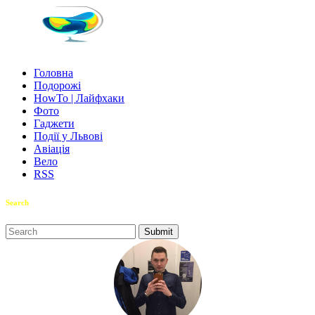
Головна
Подорожі
HowTo | Лайфхаки
Фото
Гаджети
Події у Львові
Авіація
Вело
RSS
Search