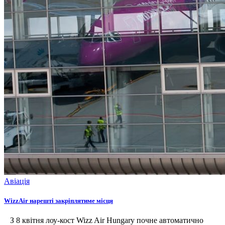
Авіація
WizzAir нарешті закріплятиме місця
З 8 квітня лоу-кост Wizz Air Hungary почне автоматично