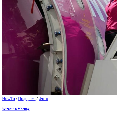
HowTo
/
Подорожі
/
Фото
Wizzair в Москву