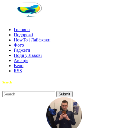
Головна
Подорожі
HowTo | Лайфхаки
Фото
Гаджети
Події у Львові
Авіація
Вело
RSS
Search