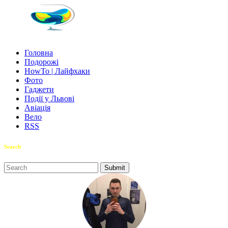
Головна
Подорожі
HowTo | Лайфхаки
Фото
Гаджети
Події у Львові
Авіація
Вело
RSS
Search