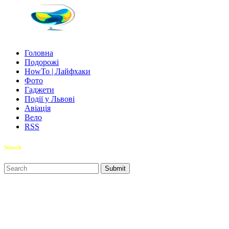
Головна
Подорожі
HowTo | Лайфхаки
Фото
Гаджети
Події у Львові
Авіація
Вело
RSS
Search