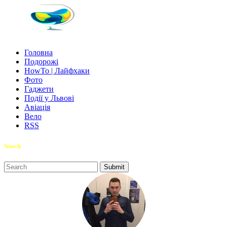
Головна
Подорожі
HowTo | Лайфхаки
Фото
Гаджети
Події у Львові
Авіація
Вело
RSS
Search