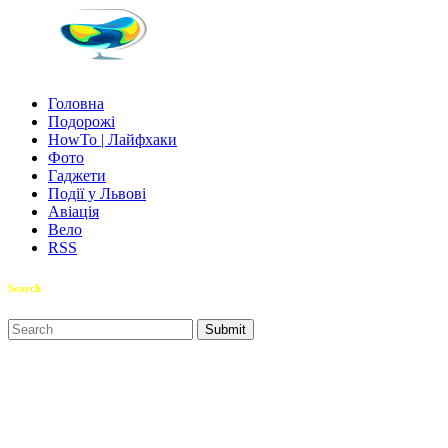
Головна
Подорожі
HowTo | Лайфхаки
Фото
Гаджети
Події у Львові
Авіація
Вело
RSS
Search