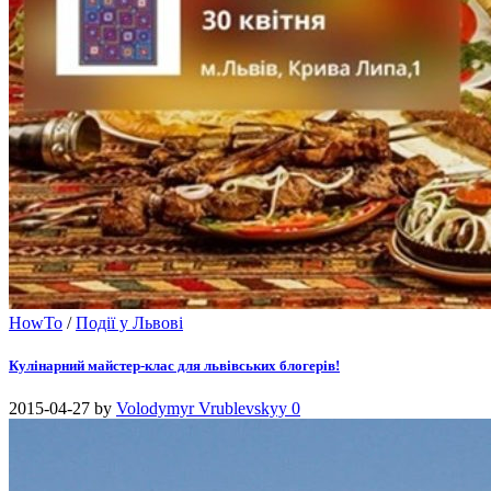
HowTo
/
Події у Львові
Кулінарний майстер-клас для львівських блогерів!
2015-04-27
by
Volodymyr Vrublevskyy
0