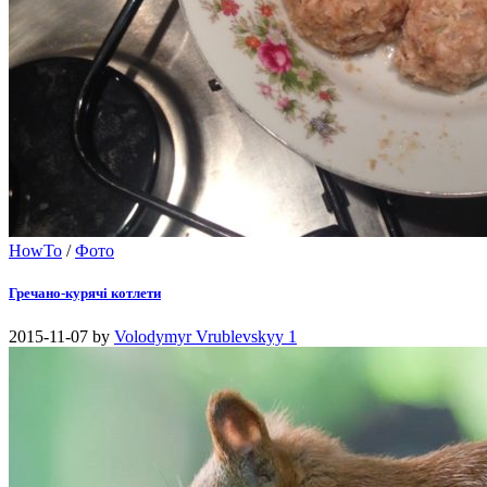
HowTo
/
Фото
Гречано-курячі котлети
2015-11-07
by
Volodymyr Vrublevskyy
1