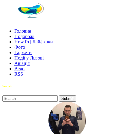
Головна
Подорожі
HowTo | Лайфхаки
Фото
Гаджети
Події у Львові
Авіація
Вело
RSS
Search