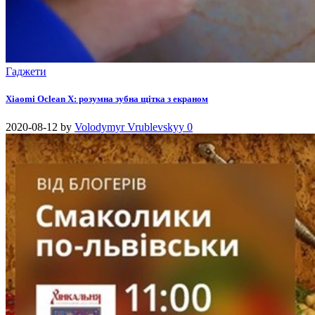
Гаджети
Xiaomi Oclean X: розумна зубна щітка з екраном
2020-08-12
by
Volodymyr Vrublevskyy
0