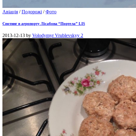
Авіація
/
Подорожі
/
Фото
Спотинг в аеропорту Лісабона “Портела” LIS
2013-12-13
by
Volodymyr Vrublevskyy
2