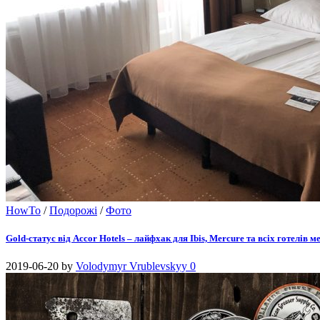
HowTo
/
Подорожі
/
Фото
Gold-статус від Accor Hotels – лайфхак для Ibis, Mercure та всіх готелів м
2019-06-20
by
Volodymyr Vrublevskyy
0