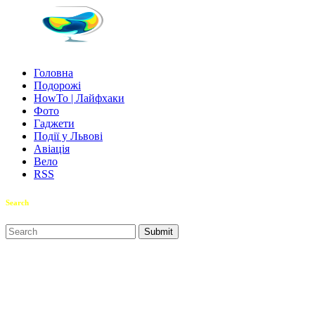
Головна
Подорожі
HowTo | Лайфхаки
Фото
Гаджети
Події у Львові
Авіація
Вело
RSS
Search