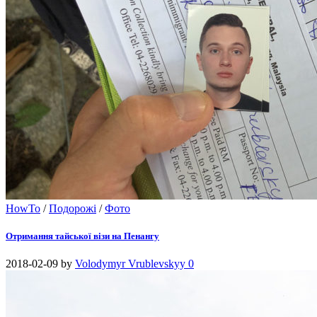
HowTo
/
Подорожі
/
Фото
Отримання тайської візи на Пенангу
2018-02-09
by
Volodymyr Vrublevskyy
0