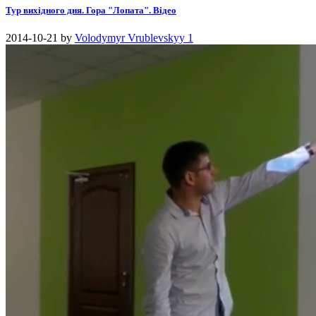
Тур вихідного дня. Гора "Лопата". Відео
2014-10-21
by
Volodymyr Vrublevskyy
1