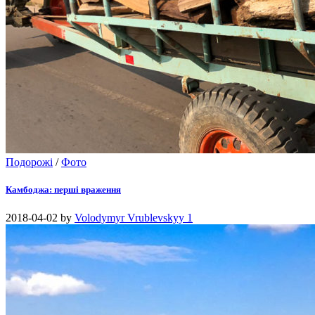
Подорожі
/
Фото
Камбоджа: перші враження
2018-04-02
by
Volodymyr Vrublevskyy
1