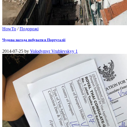
HowTo
/
Подорожі
Чудова нагода побувати в Португалії
2014-07-25
by
Volodymyr Vrublevskyy
1