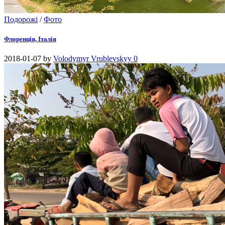
Подорожі
/
Фото
Флоренція, Італія
2018-01-07
by
Volodymyr Vrublevskyy
0