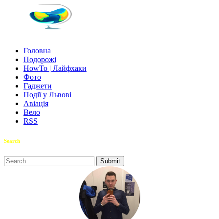
Головна
Подорожі
HowTo | Лайфхаки
Фото
Гаджети
Події у Львові
Авіація
Вело
RSS
Search