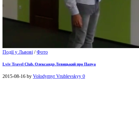
Події у Львові
/
Фото
Lviv Travel Club. Олександр Левицький про Папуа
2015-08-16
by
Volodymyr Vrublevskyy
0