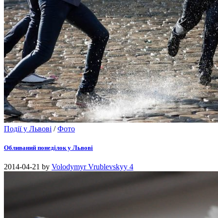
Події у Львові
/
Фото
Обливаний понеділок у Львові
2014-04-21
by
Volodymyr Vrublevskyy
4