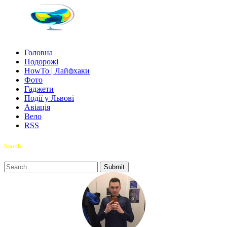
Головна
Подорожі
HowTo | Лайфхаки
Фото
Гаджети
Події у Львові
Авіація
Вело
RSS
Search