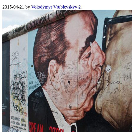
2015-04-21
by
Volodymyr Vrublevskyy
2