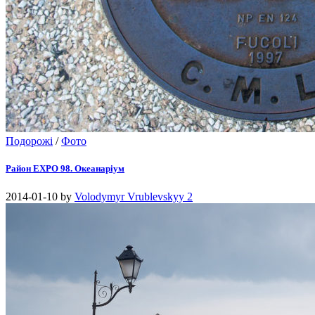
Подорожі
/
Фото
Район EXPO 98. Океанаріум
2014-01-10
by
Volodymyr Vrublevskyy
2