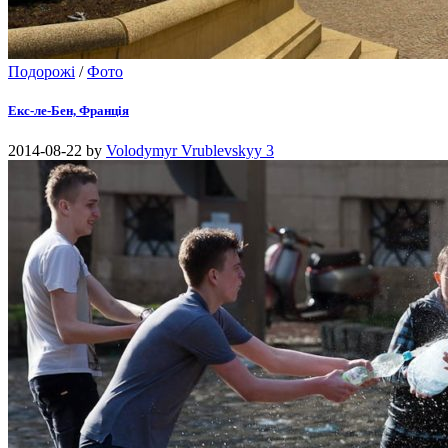
Подорожі
/
Фото
Екс-ле-Бен, Франція
2014-08-22
by
Volodymyr Vrublevskyy
3