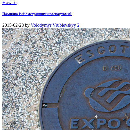
HowTo
Помилка із біометричними паспортами?
2015-02-28
by
Volodymyr Vrublevskyy
2