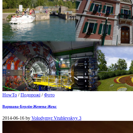
HowTo
/
Подорожі
/
Фото
Варшава-Берлін-Женева-Жекс
2014-06-16
by
Volodymyr Vrublevskyy
3