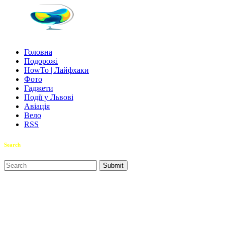
Головна
Подорожі
HowTo | Лайфхаки
Фото
Гаджети
Події у Львові
Авіація
Вело
RSS
Search