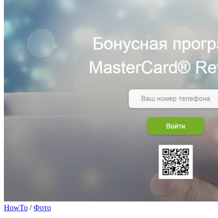
HowTo
/
Фото