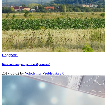
Подорожі
Блогерів запрошують в Мукачево!
2017-03-02
by
Volodymyr Vrublevskyy
0