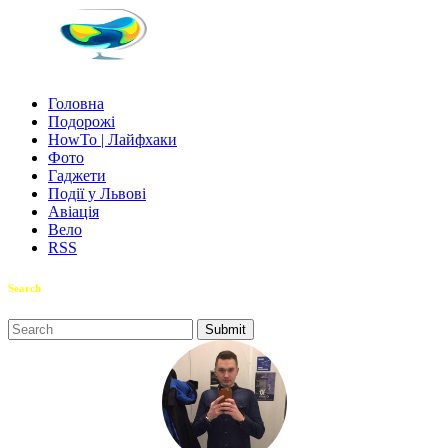
Головна
Подорожі
HowTo | Лайфхаки
Фото
Гаджети
Події у Львові
Авіація
Вело
RSS
Search