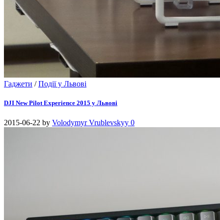
Гаджети
/
Події у Львові
DJI New Pilot Experience 2015 у Львові
2015-06-22
by
Volodymyr Vrublevskyy
0