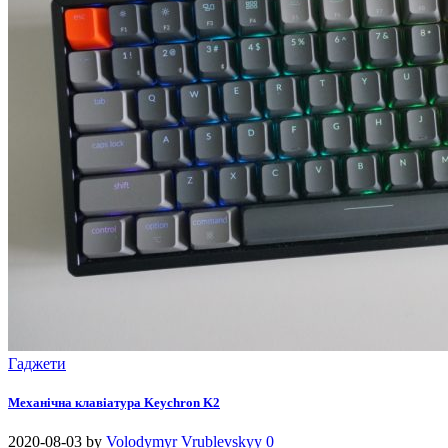
Гаджети
Механічна клавіатура Keychron K2
2020-08-03
by
Volodymyr Vrublevskyy
0