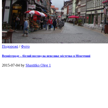
Подорожі
/
Фото
Вернігероде – біглий погляд на невелике містечко в Німеччині
2015-07-04
by
Shastitko Oleg
1