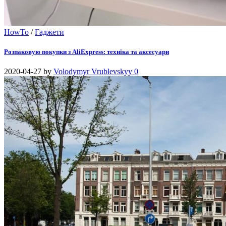
HowTo
/
Гаджети
Розпаковую покупки з AliExpress: техніка та аксесуари
2020-04-27
by
Volodymyr Vrublevskyy
0