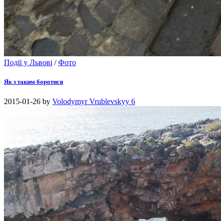
Події у Львові
/
Фото
Як з таким боротися
2015-01-26
by
Volodymyr Vrublevskyy
6