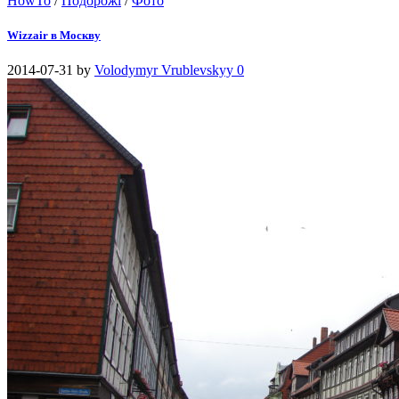
HowTo
/
Подорожі
/
Фото
Wizzair в Москву
2014-07-31
by
Volodymyr Vrublevskyy
0