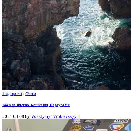
Подорожі
/
Фото
Boca do Inferno. Кашкайш, Португалія
2014-03-08
by
Volodymyr Vrublevskyy
1