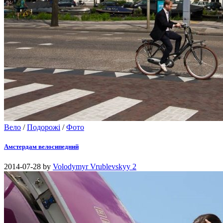
Вело
/
Подорожі
/
Фото
Амстердам велосипедний
2014-07-28
by
Volodymyr Vrublevskyy
2