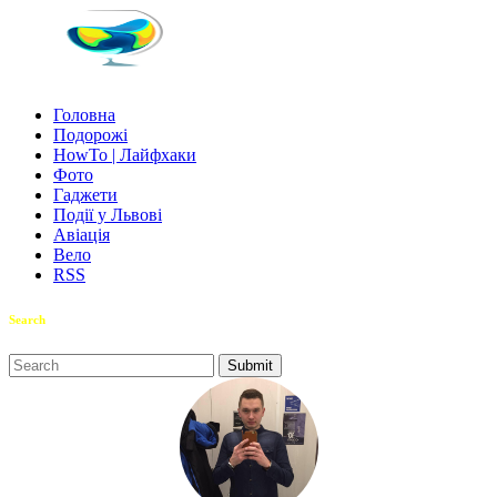
Головна
Подорожі
HowTo | Лайфхаки
Фото
Гаджети
Події у Львові
Авіація
Вело
RSS
Search