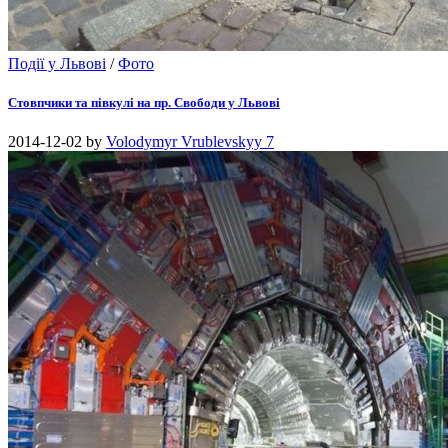
Події у Львові
/
Фото
Стовпчики та півкулі на пр. Свободи у Львові
2014-12-02
by
Volodymyr Vrublevskyy
7