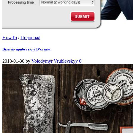
HowTo
/
Подорожі
Віза по прибуттю у В’єтнам
2018-01-30
by
Volodymyr Vrublevskyy
0