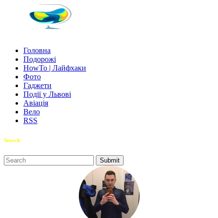
Головна
Подорожі
HowTo | Лайфхаки
Фото
Гаджети
Події у Львові
Авіація
Вело
RSS
Search