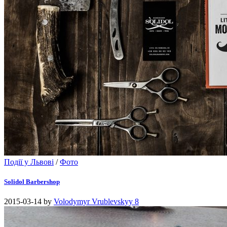
Події у Львові
/
Фото
Solidol Barbershop
2015-03-14
by
Volodymyr Vrublevskyy
8