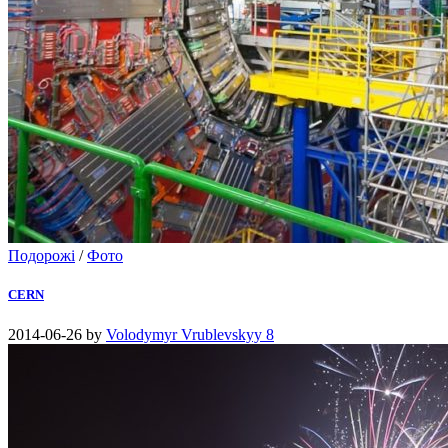
Подорожі
/
Фото
CERN
2014-06-26
by
Volodymyr Vrublevskyy
8