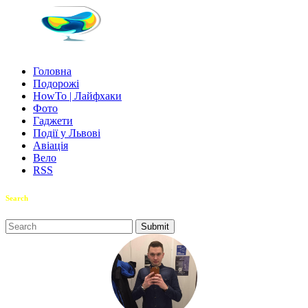
Головна
Подорожі
HowTo | Лайфхаки
Фото
Гаджети
Події у Львові
Авіація
Вело
RSS
Search