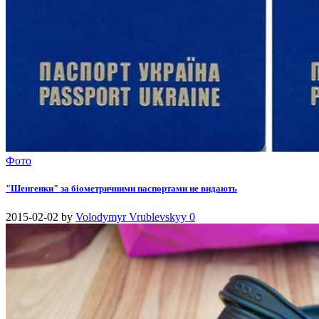
Фото
"Шенгенки" за біометричними паспортами не видають
2015-02-02
by
Volodymyr Vrublevskyy
0