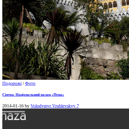
Подорожі
/
Фото
Сінтра. Національний палац «Пена»
2014-01-16
by
Volodymyr Vrublevskyy
7