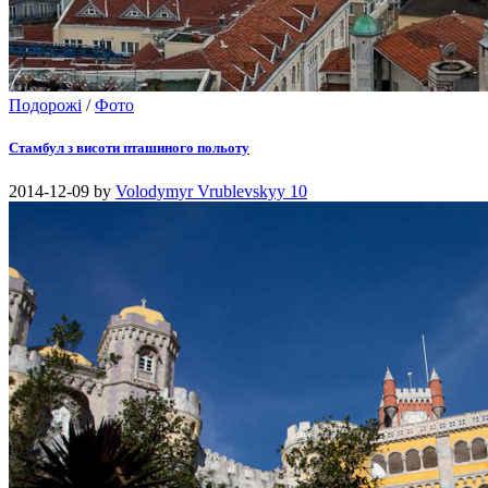
Подорожі
/
Фото
Стамбул з висоти пташиного польоту
2014-12-09
by
Volodymyr Vrublevskyy
10