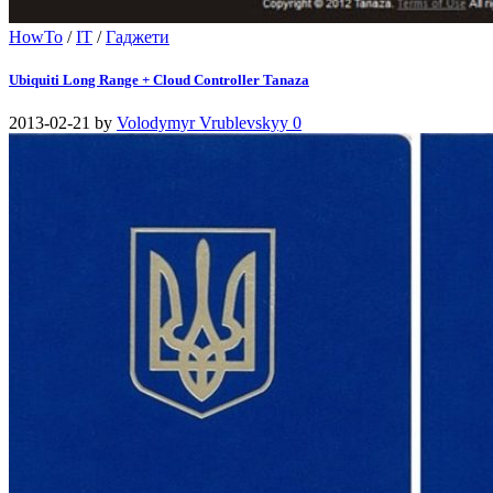
HowTo
/
IT
/
Гаджети
Ubiquiti Long Range + Cloud Controller Tanaza
2013-02-21
by
Volodymyr Vrublevskyy
0