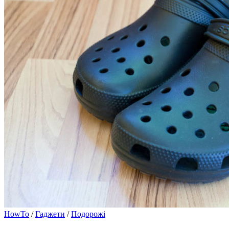
HowTo
/
Гаджети
/
Подорожі