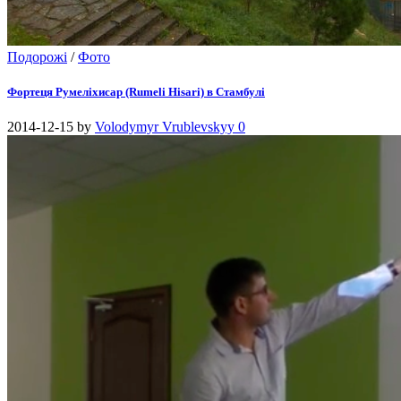
Подорожі
/
Фото
Фортеця Румеліхисар (Rumeli Hisari) в Стамбулі
2014-12-15
by
Volodymyr Vrublevskyy
0