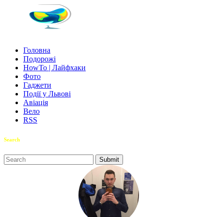
Головна
Подорожі
HowTo | Лайфхаки
Фото
Гаджети
Події у Львові
Авіація
Вело
RSS
Search