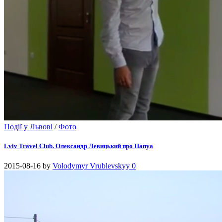
Події у Львові
/
Фото
Lviv Travel Club. Олександр Левицький про Папуа
2015-08-16
by
Volodymyr Vrublevskyy
0