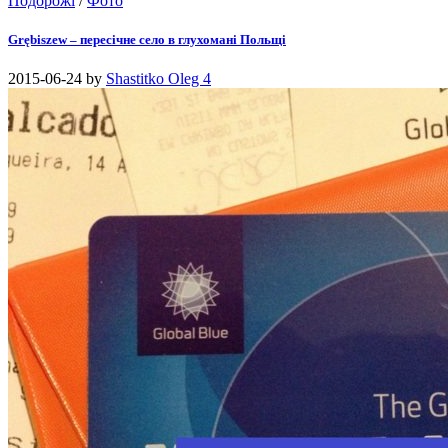
Подорожі
/
Фото
Grębiszew – пересічне село в глухомані Польщі
2015-06-24
by
Shastitko Oleg
4