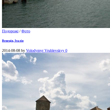
Подорожі
/
Фото
Венеція, Італія
2014-08-08
by
Volodymyr Vrublevskyy
0