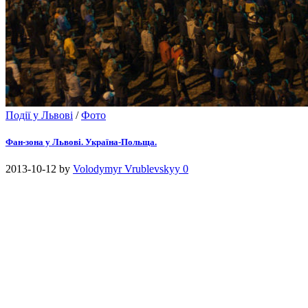
Події у Львові
/
Фото
Фан-зона у Львові. Україна-Польща.
2013-10-12
by
Volodymyr Vrublevskyy
0