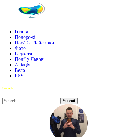
Головна
Подорожі
HowTo | Лайфхаки
Фото
Гаджети
Події у Львові
Авіація
Вело
RSS
Search