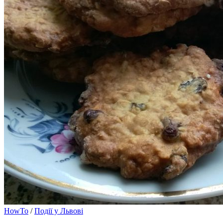
HowTo
/
Події у Львові