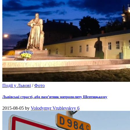
Події у Львові
/
Фото
Львівські страсті, або пам’ятник митрополиту Шептицькому
2015-08-05
by
Volodymyr Vrublevskyy
6