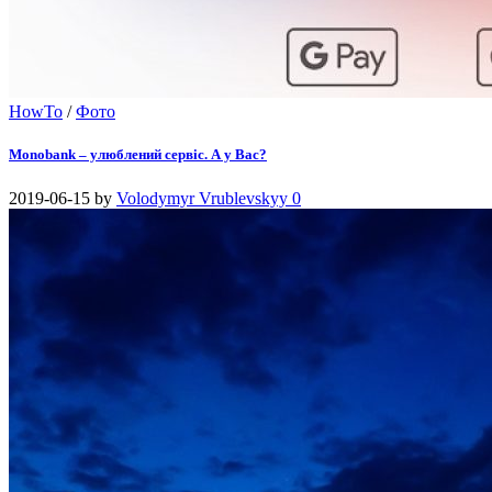
HowTo
/
Фото
Monobank – улюблений сервіс. А у Вас?
2019-06-15
by
Volodymyr Vrublevskyy
0