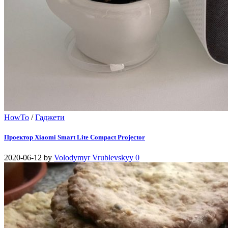
HowTo
/
Гаджети
Проектор Xiaomi Smart Lite Compact Projector
2020-06-12
by
Volodymyr Vrublevskyy
0