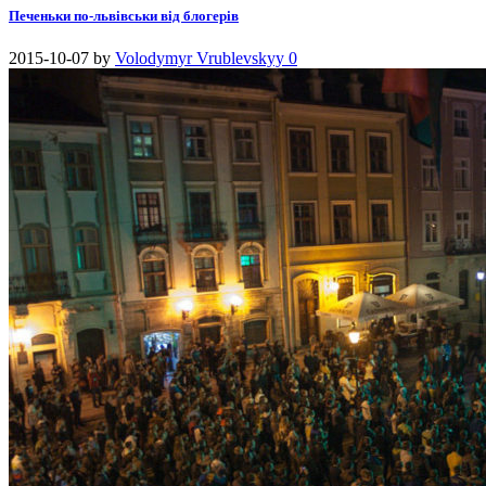
Печеньки по-львівськи від блогерів
2015-10-07
by
Volodymyr Vrublevskyy
0