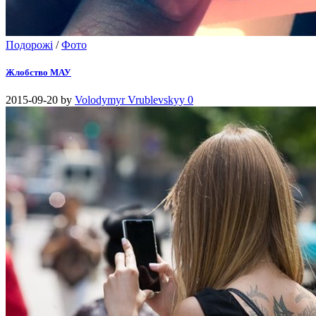
Подорожі
/
Фото
Жлобство МАУ
2015-09-20
by
Volodymyr Vrublevskyy
0