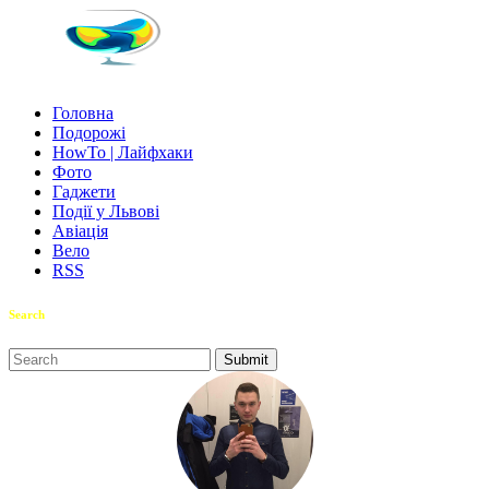
Головна
Подорожі
HowTo | Лайфхаки
Фото
Гаджети
Події у Львові
Авіація
Вело
RSS
Search