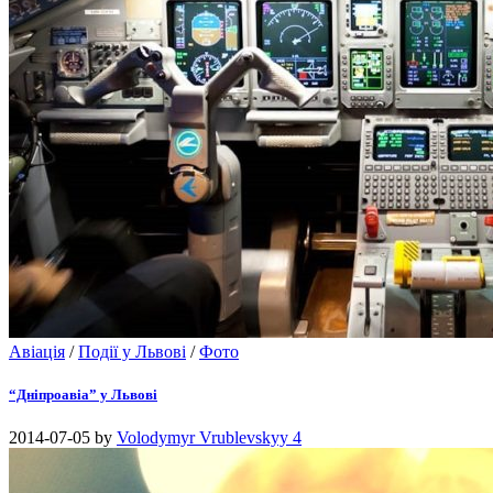
Авіація
/
Події у Львові
/
Фото
“Дніпроавіа” у Львові
2014-07-05
by
Volodymyr Vrublevskyy
4