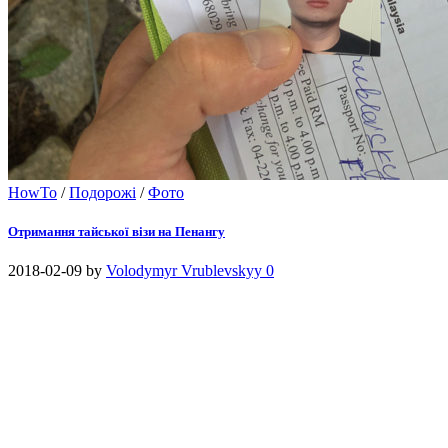
HowTo
/
Подорожі
/
Фото
Отримання тайської візи на Пенангу
2018-02-09
by
Volodymyr Vrublevskyy
0