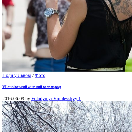
Події у Львові
/
Фото
VI львівський жіночий велопарад
2016-06-09
by
Volodymyr Vrublevskyy
1