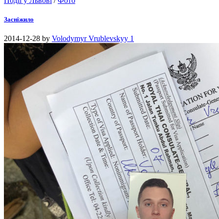
Події у Львові
/
Фото
Засніжило
2014-12-28
by
Volodymyr Vrublevskyy
1