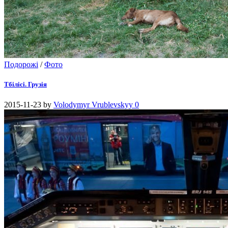
Подорожі
/
Фото
Тбілісі. Грузія
2015-11-23
by
Volodymyr Vrublevskyy
0