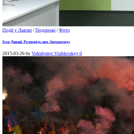
Події у Львові
/
Подорожі
/
Фото
Ігор Дикий. Розповідь про Антарктиду
2015-03-26
by
Volodymyr Vrublevskyy
0