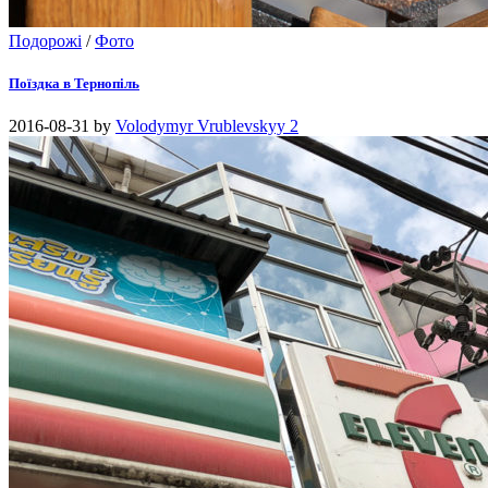
Подорожі
/
Фото
Поїздка в Тернопіль
2016-08-31
by
Volodymyr Vrublevskyy
2