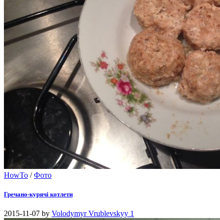
HowTo
/
Фото
Гречано-курячі котлети
2015-11-07
by
Volodymyr Vrublevskyy
1