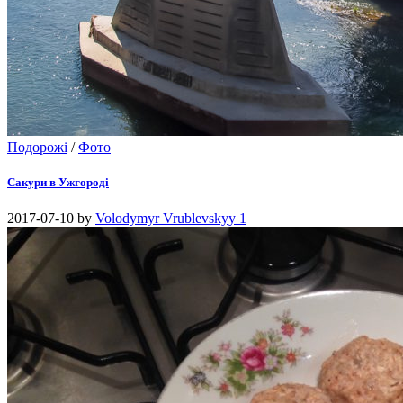
Подорожі
/
Фото
Сакури в Ужгороді
2017-07-10
by
Volodymyr Vrublevskyy
1