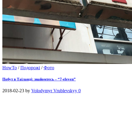
HowTo
/
Подорожі
/
Фото
Побут в Таїланді: знайомтесь – “7-eleven”
2018-02-23
by
Volodymyr Vrublevskyy
0