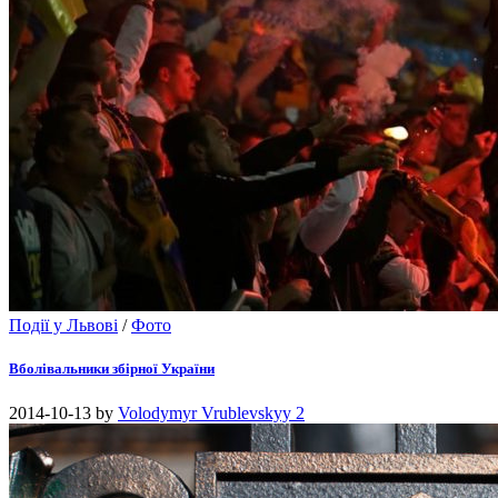
Події у Львові
/
Фото
Вболівальники збірної України
2014-10-13
by
Volodymyr Vrublevskyy
2