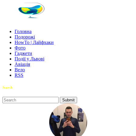
Головна
Подорожі
HowTo | Лайфхаки
Фото
Гаджети
Події у Львові
Авіація
Вело
RSS
Search