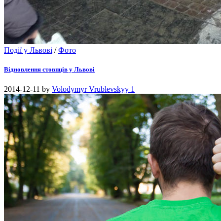
Події у Львові
/
Фото
Відновлення стовпців у Львові
2014-12-11
by
Volodymyr Vrublevskyy
1