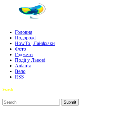
Головна
Подорожі
HowTo | Лайфхаки
Фото
Гаджети
Події у Львові
Авіація
Вело
RSS
Search