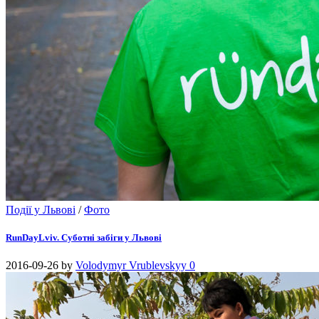
Події у Львові
/
Фото
RunDayLviv. Суботні забіги у Львові
2016-09-26
by
Volodymyr Vrublevskyy
0