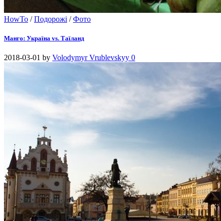
HowTo
/
Подорожі
/
Фото
Манго: Україна vs. Таїланд
2018-03-01
by
Volodymyr Vrublevskyy
0