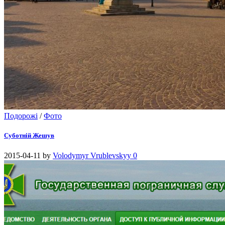
Подорожі
/
Фото
Суботній Жешув
2015-04-11
by
Volodymyr Vrublevskyy
0