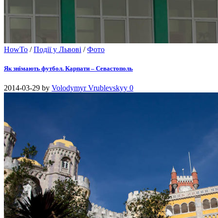
HowTo
/
Події у Львові
/
Фото
Як знімають футбол. Карпати – Севастополь
2014-03-29
by
Volodymyr Vrublevskyy
0