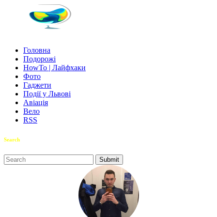
Головна
Подорожі
HowTo | Лайфхаки
Фото
Гаджети
Події у Львові
Авіація
Вело
RSS
Search