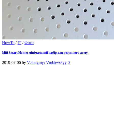
HowTo
/
IT
/
Фото
Мій Smart Home: мінімальний набір для розумного дому
2019-07-06
by
Volodymyr Vrublevskyy
0