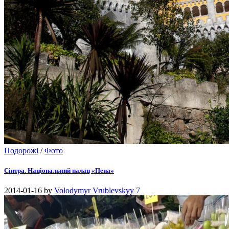
Подорожі
/
Фото
Сінтра. Національний палац «Пена»
2014-01-16
by
Volodymyr Vrublevskyy
7