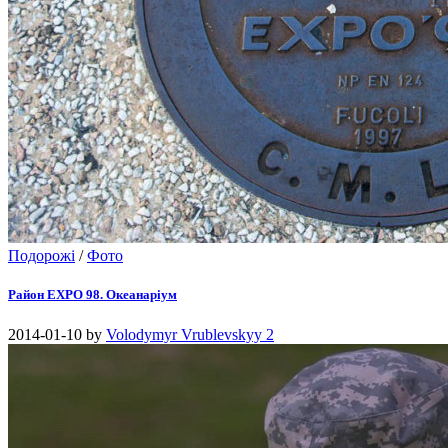
Подорожі
/
Фото
Район EXPO 98. Океанаріум
2014-01-10
by
Volodymyr Vrublevskyy
2