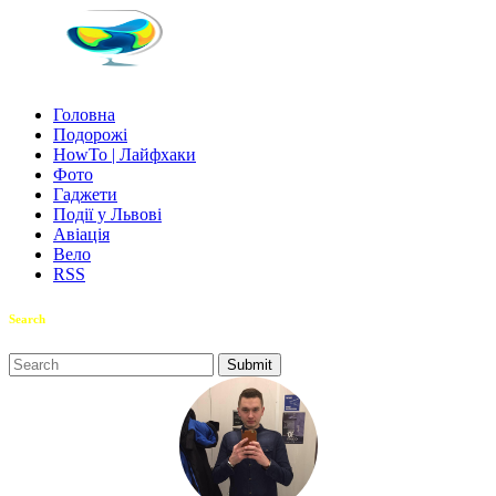
Головна
Подорожі
HowTo | Лайфхаки
Фото
Гаджети
Події у Львові
Авіація
Вело
RSS
Search