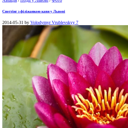
Авіація
/
Події у Львові
/
Фото
Споттінг з філіжанкою кави у Львові
2014-05-31
by
Volodymyr Vrublevskyy
7