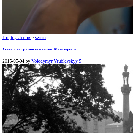
Події у Львові
/
Фото
Хінкалі та грузинська кухня. Майстер-клас
2015-05-04
by
Volodymyr Vrublevskyy
5