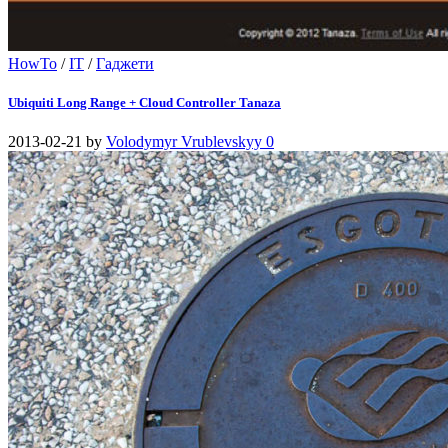
HowTo
/
IT
/
Гаджети
Ubiquiti Long Range + Cloud Controller Tanaza
2013-02-21
by
Volodymyr Vrublevskyy
0