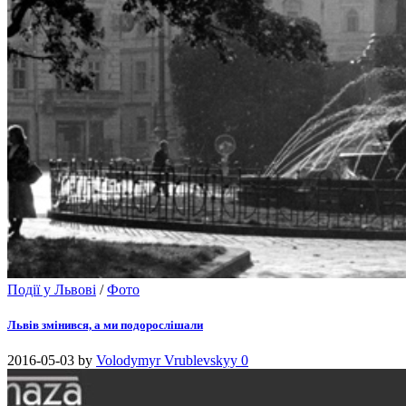
Події у Львові
/
Фото
Львів змінився, а ми подорослішали
2016-05-03
by
Volodymyr Vrublevskyy
0