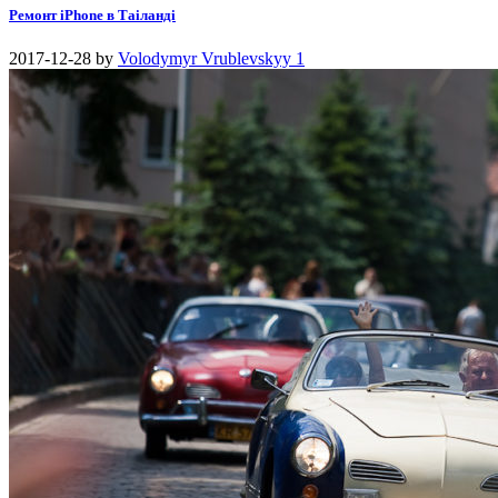
Ремонт iPhone в Таіланді
2017-12-28
by
Volodymyr Vrublevskyy
1