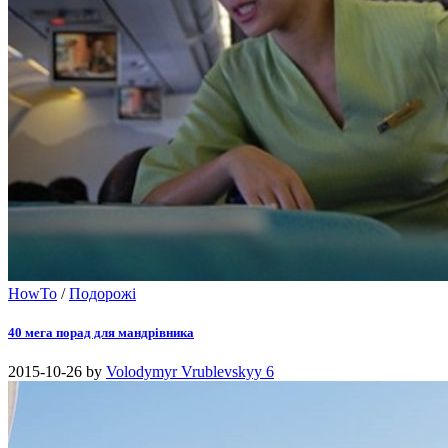
HowTo
/
Подорожі
40 мега порад для мандрівника
2015-10-26
by
Volodymyr Vrublevskyy
6