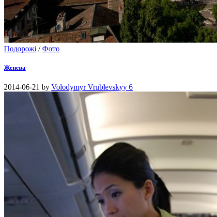
Подорожі
/
Фото
Женева
2014-06-21
by
Volodymyr Vrublevskyy
6