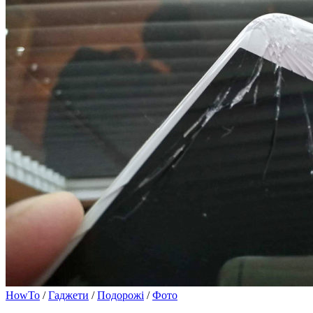
HowTo
/
Гаджети
/
Подорожі
/
Фото