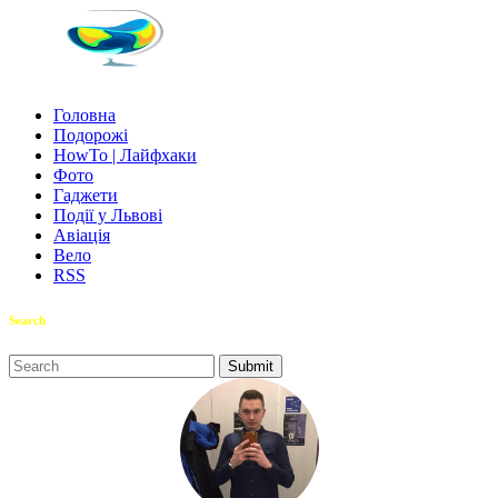
Головна
Подорожі
HowTo | Лайфхаки
Фото
Гаджети
Події у Львові
Авіація
Вело
RSS
Search