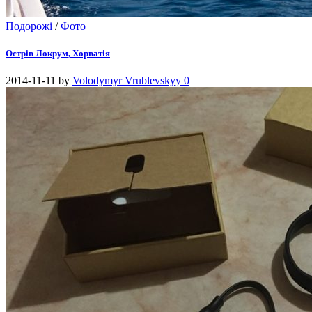
Подорожі
/
Фото
Острів Локрум, Хорватія
2014-11-11
by
Volodymyr Vrublevskyy
0