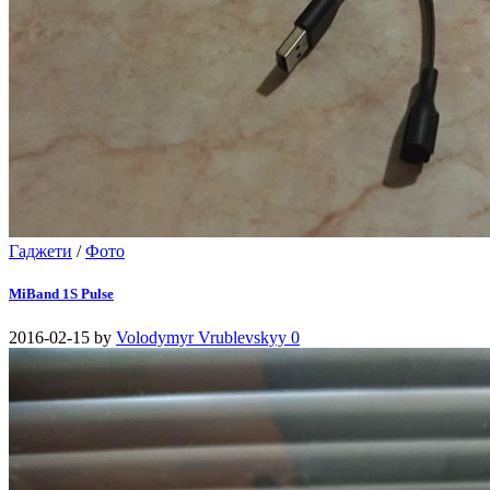
Гаджети
/
Фото
MiBand 1S Pulse
2016-02-15
by
Volodymyr Vrublevskyy
0