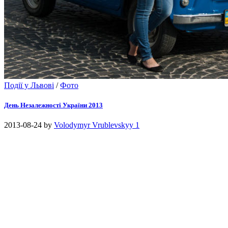
Події у Львові
/
Фото
День Незалежності України 2013
2013-08-24
by
Volodymyr Vrublevskyy
1