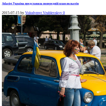
Atlasjet Україна представила попередній план польотів
2015-07-15
by
Volodymyr Vrublevskyy
0