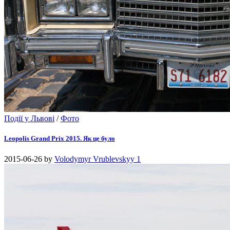
Події у Львові
/
Фото
Leopolis Grand Prix 2015. Як це було
2015-06-26
by
Volodymyr Vrublevskyy
1