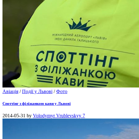
Авіація
/
Події у Львові
/
Фото
Споттінг з філіжанкою кави у Львові
2014-05-31
by
Volodymyr Vrublevskyy
7