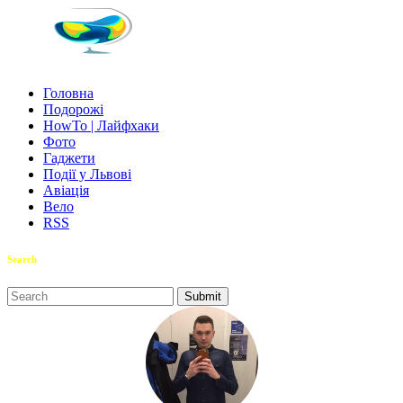
Головна
Подорожі
HowTo | Лайфхаки
Фото
Гаджети
Події у Львові
Авіація
Вело
RSS
Search