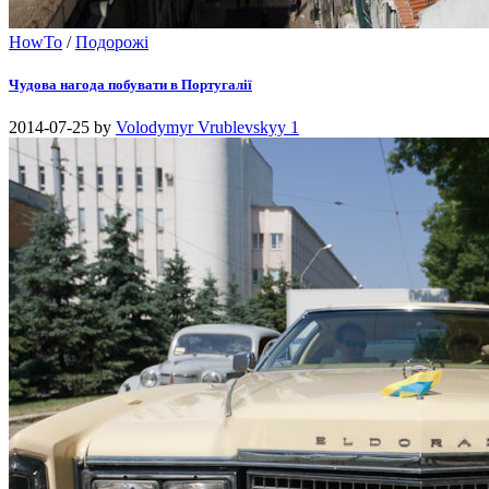
HowTo
/
Подорожі
Чудова нагода побувати в Португалії
2014-07-25
by
Volodymyr Vrublevskyy
1