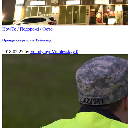
HowTo
/
Подорожі
/
Фото
Оренда квартири в Тайланді
2018-02-27
by
Volodymyr Vrublevskyy
0