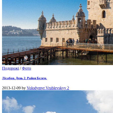
Подорожі
/
Фото
Лісабон. День 2. Район Белем.
2013-12-09
by
Volodymyr Vrublevskyy
2