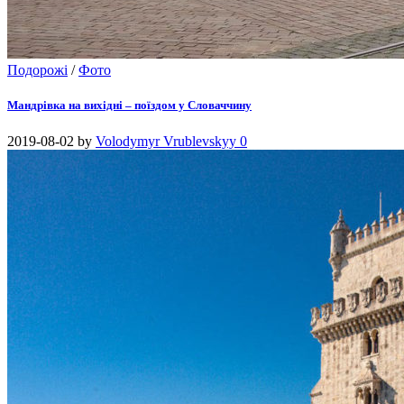
Подорожі
/
Фото
Мандрівка на вихідні – поїздом у Словаччину
2019-08-02
by
Volodymyr Vrublevskyy
0