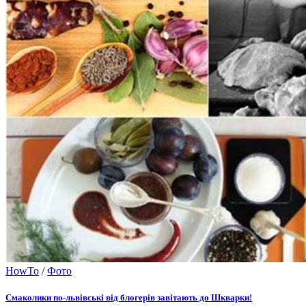
HowTo
/
Фото
Смаколики по-львівські від блогерів завітають до Шкварки!