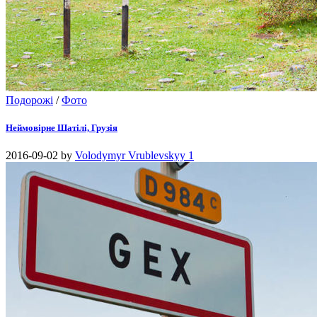
Подорожі
/
Фото
Неймовірне Шатілі, Грузія
2016-09-02
by
Volodymyr Vrublevskyy
1