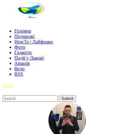
Головна
Подорожі
HowTo | Лайфхаки
Фото
Гаджети
Події у Львові
Авіація
Вело
RSS
Search