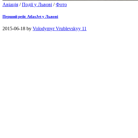
Авіація
/
Події у Львові
/
Фото
Перший рейс AtlasJet у Львові
2015-06-18
by
Volodymyr Vrublevskyy
11