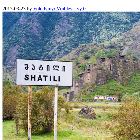
2017-03-23
by
Volodymyr Vrublevskyy
0